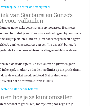
e werkelijkheid achter de betaalpuzzel
ek van Starburst en Gonzo’s
t voor valkuilen
kunt er nauwelijks een strategie op toepassen. Het is een
rmee chachabet je een free spin aanbiedt: geen tijd om na te
iets blijft plakken. Gonzo’s Quest daarentegen heeft hogere
risico’s van het accepteren van een “no deposit” bonus. Je
rt je dat de kans op een echte uitbetaling even klein is als een
hrikken door die cijfers. Ze zien alleen de glitter en gaan
in het spel, merken ze dat de inzetlimiet op die gratis draai
 door de wettekst wordt gefilterd. Het is alsof je een
r je vertelt dat de minimale inzet €500 is.
 achter de glanzende beloftes
en en hoe je ze kunt omzeilen
van chachabet te gebruiken, moet je een paar regels in je