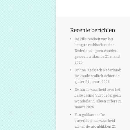
Recente berichten
De kille realiteit van het
hoogste cashback casino
Nederland – geen wonder,
gewoon wiskunde
21 maart
2026
Online Blackjack Nederland:
De koude realiteit achter de
glitter
21 maart 2026
De harde waarheid over het
beste casino Vilvoorde: geen
wonderland, alleen cijfers
21
maart 2026
Fun gokkasten: De
onverbloemde waarheid
achter de neonblikken
21