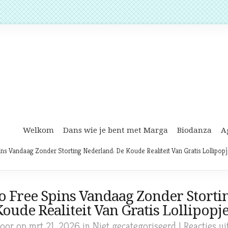
Welkom
Dans wie je bent met Marga
Biodanza
A
s Vandaag Zonder Storting Nederland: De Koude Realiteit Van Gratis Lollipop
o Free Spins Vandaag Zonder Storti
oude Realiteit Van Gratis Lollipopj
oor op mrt 21, 2026 in Niet gecategoriseerd |
Reacties u