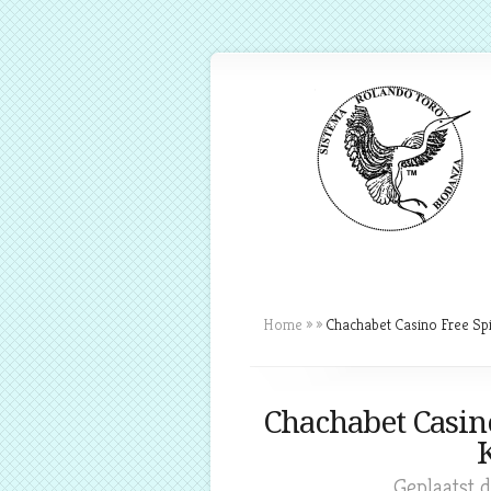
Home
»
»
Chachabet Casino Free Spin
Chachabet Casin
K
Geplaatst d