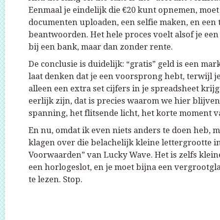
Eenmaal je eindelijk die €20 kunt opnemen, moet j
documenten uploaden, een selfie maken, en een t
beantwoorden. Het hele proces voelt alsof je een
bij een bank, maar dan zonder rente.
De conclusie is duidelijk: “gratis” geld is een mark
laat denken dat je een voorsprong hebt, terwijl j
alleen een extra set cijfers in je spreadsheet krij
eerlijk zijn, dat is precies waarom we hier blijve
spanning, het flitsende licht, het korte moment 
En nu, omdat ik even niets anders te doen heb, 
klagen over die belachelijk kleine lettergrootte 
Voorwaarden” van Lucky Wave. Het is zelfs kleine
een horlogeslot, en je moet bijna een vergrootg
te lezen. Stop.