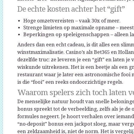
De echte kosten achter het “gift”
Hoge omzetvereisten – vaak 30x of meer.
Strenge limieten op maximale opname – meestal
Beperkingen op speleigenschappen – alleen lag
Anders dan een echt cadeau, is dit alles een sli
winstmaximalisatie. Casino’s als Bet365 en Holl
dezelfde truc: ze leveren je een “gift” en laten je
wiskunde uitrekenen. Het is een beetje als een gr
restaurant waar je later een astronomische fooi 
is die “fooi” een reeks ondoorzichtige regels.
Waarom spelers zich toch laten v
De menselijke natuur houdt van snelle beloninge
bonus spreekt tot de verbeelding, zelfs als je de
formules negeert. Je hoort verhalen over iemand
“no‑deposit” bonus een jackpot sloeg, maar verg
een zeldzaamheid is, niet de norm. Het is vergeli