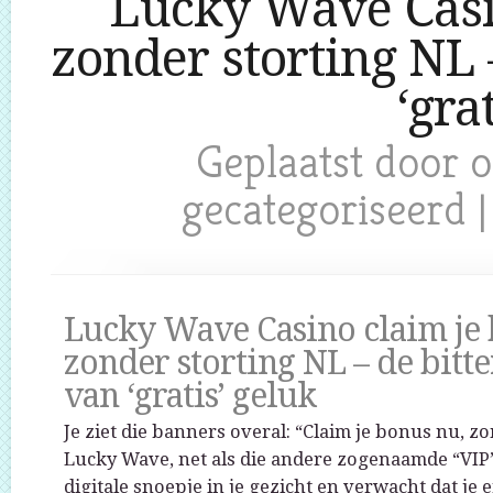
Lucky Wave Casi
zonder storting NL –
‘gra
Geplaatst door o
gecategoriseerd 
Lucky Wave Casino claim je
zonder storting NL – de bitter
van ‘gratis’ geluk
Je ziet die banners overal: “Claim je bonus nu, zo
Lucky Wave, net als die andere zogenaamde “VIP”
digitale snoepje in je gezicht en verwacht dat je