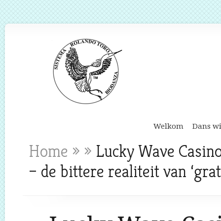
Welkom
Dans wi
Home
»
»
Lucky Wave Casino 
– de bittere realiteit van ‘gra