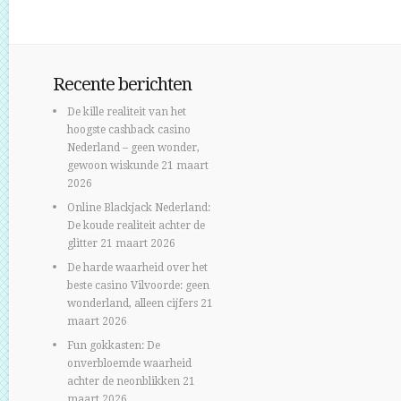
Recente berichten
De kille realiteit van het
hoogste cashback casino
Nederland – geen wonder,
gewoon wiskunde
21 maart
2026
Online Blackjack Nederland:
De koude realiteit achter de
glitter
21 maart 2026
De harde waarheid over het
beste casino Vilvoorde: geen
wonderland, alleen cijfers
21
maart 2026
Fun gokkasten: De
onverbloemde waarheid
achter de neonblikken
21
maart 2026