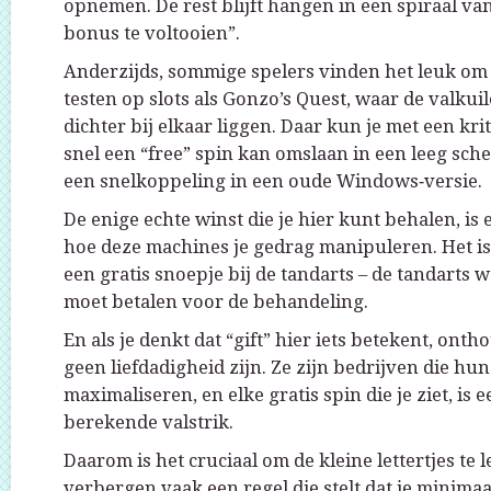
opnemen. De rest blijft hangen in een spiraal va
bonus te voltooien”.
Anderzijds, sommige spelers vinden het leuk om 
testen op slots als Gonzo’s Quest, waar de valku
dichter bij elkaar liggen. Daar kun je met een kri
snel een “free” spin kan omslaan in een leeg sche
een snelkoppeling in een oude Windows‑versie.
De enige echte winst die je hier kunt behalen, is 
hoe deze machines je gedrag manipuleren. Het is 
een gratis snoepje bij de tandarts – de tandarts w
moet betalen voor de behandeling.
En als je denkt dat “gift” hier iets betekent, onth
geen liefdadigheid zijn. Ze zijn bedrijven die h
maximaliseren, en elke gratis spin die je ziet, is 
berekende valstrik.
Daarom is het cruciaal om de kleine lettertjes te 
verbergen vaak een regel die stelt dat je minimaal