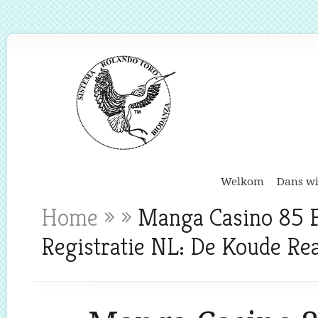
Welkom
Dans wi
Home
»
»
Manga Casino 85 Fr
Registratie NL: De Koude Rea