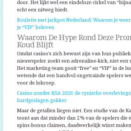
door. Het lijkt wel een eindeloze cirkel van “bijna
echt een uitweg biedt.
Roulette met jackpot Nederland: Waarom je weer 
je “VIP” beloven
Waarom De Hype Rond Deze Prom
Koud Blijft
Omdat casino’s zich bewust zijn van hun publiek
nieuwspeler zoekt een adrenaline‑kick, niet een
Het marketing‑team gooit “free” en “VIP” in de luc
wetende dat een handvol ongetrainde spelers we
voor de lokroep.
Casino zonder KSA 2026: de cynische overlevings
hardgeslagen gokker
Maar de getallen liegen niet. Een studie van de K
toont aan dat minder dan 2 % van de spelers die e
spins‑bonus claimen, daadwerkelijk winst make