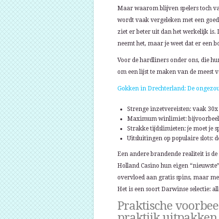
Maar waarom blijven spelers toch val
wordt vaak vergeleken met een goedk
ziet er beter uit dan het werkelijk is. 
neemt het, maar je weet dat er een bo
Voor de hardliners onder ons, die hun
om een lijst te maken van de meest 
Gokken in Drechterland: De ongezoute
Strenge inzetvereisten: vaak 30x
Maximum winlimiet: bijvoorbeeld
Strakke tijdslimieten: je moet je
Uitsluitingen op populaire slots:
Een andere brandende realiteit is de
Holland Casino hun eigen “nieuwste
overvloed aan gratis spins, maar met 
Het is een soort Darwinse selectie: a
Praktische voorbeel
praktijk uitpakken