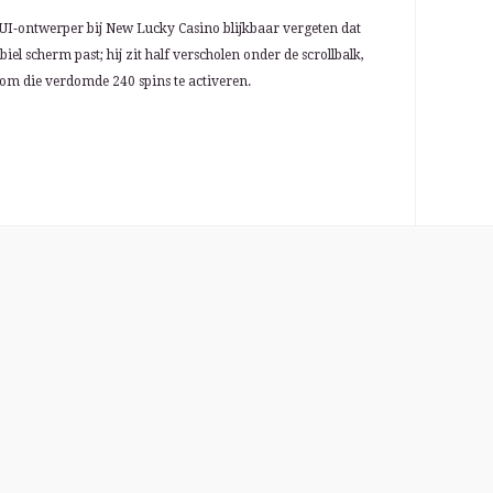
de UI‑ontwerper bij New Lucky Casino blijkbaar vergeten dat
el scherm past; hij zit half verscholen onder de scrollbalk,
 om die verdomde 240 spins te activeren.