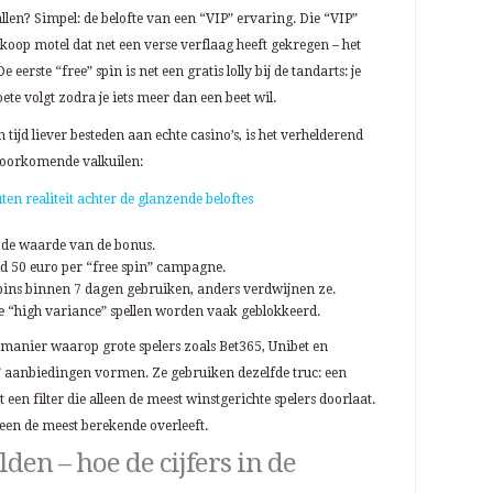
len? Simpel: de belofte van een “VIP” ervaring. Die “VIP”
oop motel dat net een verse verflaag heeft gekregen – het
De eerste “free” spin is net een gratis lolly bij de tandarts: je
ete volgt zodra je iets meer dan een beet wil.
 tijd liever besteden aan echte casino’s, is het verhelderend
voorkomende valkuilen:
n realiteit achter de glanzende beloftes
 de waarde van de bonus.
 50 euro per “free spin” campagne.
 spins binnen 7 dagen gebruiken, anders verdwijnen ze.
 de “high variance” spellen worden vaak geblokkeerd.
 manier waarop grote spelers zoals Bet365, Unibet en
” aanbiedingen vormen. Ze gebruiken dezelfde truc: een
een filter die alleen de meest winstgerichte spelers doorlaat.
lleen de meest berekende overleeft.
den – hoe de cijfers in de