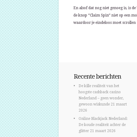
En alsof dat nog niet genoeg is, is 
de knop “Claim Spin” niet op een mobi
waardoor je eindeloos moet scrollen
Recente berichten
De kille realiteit van het
hoogste cashback casino
Nederland – geen wonder,
gewoon wiskunde
21 maart
2026
Online Blackjack Nederland:
De koude realiteit achter de
glitter
21 maart 2026