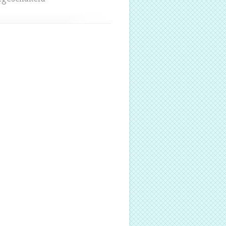
New
Lucky
Casino
240
gratis
draaibeuren
zonder
storting
echt
geld
2026
Nederland
–
Marketingpief
en
Wiskundige
Misère