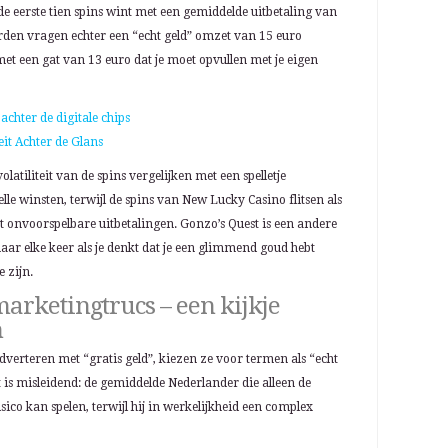
de eerste tien spins wint met een gemiddelde uitbetaling van
arden vragen echter een “echt geld” omzet van 15 euro
met een gat van 13 euro dat je moet opvullen met je eigen
 achter de digitale chips
it Achter de Glans
latiliteit van de spins vergelijken met een spelletje
elle winsten, terwijl de spins van New Lucky Casino flitsen als
 onvoorspelbare uitbetalingen. Gonzo’s Quest is een andere
maar elke keer als je denkt dat je een glimmend goud hebt
e zijn.
arketingtrucs – een kijkje
n
erteren met “gratis geld”, kiezen ze voor termen als “echt
t is misleidend: de gemiddelde Nederlander die alleen de
isico kan spelen, terwijl hij in werkelijkheid een complex