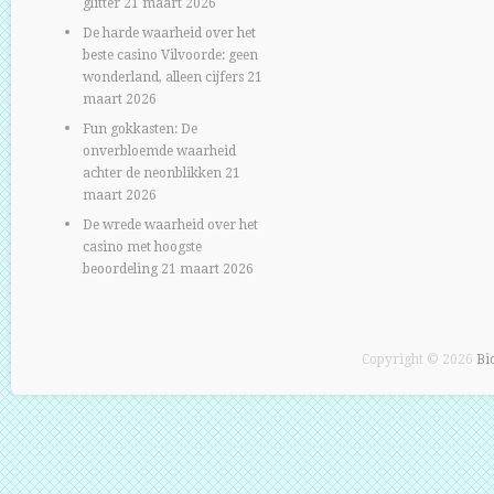
glitter
21 maart 2026
De harde waarheid over het
beste casino Vilvoorde: geen
wonderland, alleen cijfers
21
maart 2026
Fun gokkasten: De
onverbloemde waarheid
achter de neonblikken
21
maart 2026
De wrede waarheid over het
casino met hoogste
beoordeling
21 maart 2026
Copyright © 2026
Bi