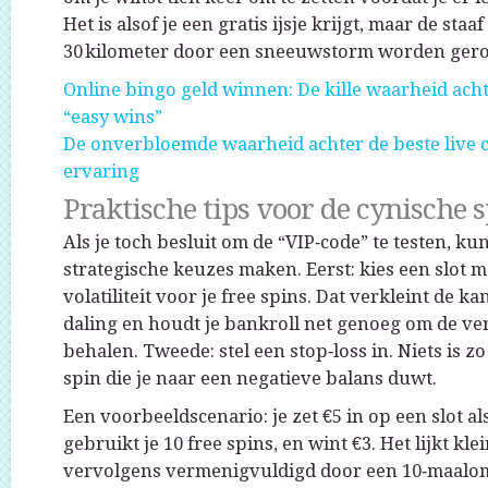
Het is alsof je een gratis ijsje krijgt, maar de staa
30 kilometer door een sneeuwstorm worden gero
Online bingo geld winnen: De kille waarheid ac
“easy wins”
De onverbloemde waarheid achter de beste live c
ervaring
Praktische tips voor de cynische s
Als je toch besluit om de “VIP‑code” te testen, ku
strategische keuzes maken. Eerst: kies een slot m
volatiliteit voor je free spins. Dat verkleint de 
daling en houdt je bankroll net genoeg om de vere
behalen. Tweede: stel een stop‑loss in. Niets is zo 
spin die je naar een negatieve balans duwt.
Een voorbeeldscenario: je zet €5 in op een slot al
gebruikt je 10 free spins, en wint €3. Het lijkt kl
vervolgens vermenigvuldigd door een 10‑maalom