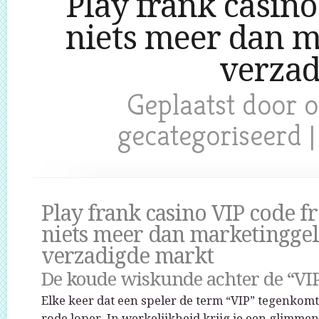
Play frank casino
niets meer dan m
verzad
Geplaatst door o
gecategoriseerd 
Play frank casino VIP code fr
niets meer dan marketinggel
verzadigde markt
De koude wiskunde achter de “VI
Elke keer dat een speler de term “VIP” tegenkomt
rode loper. In werkelijkheid krijg je een glimmen