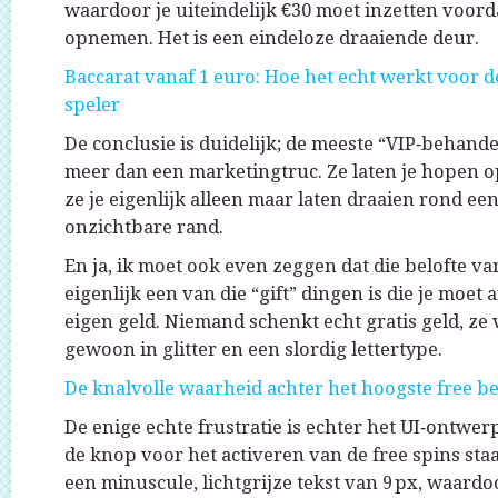
waardoor je uiteindelijk €30 moet inzetten voorda
opnemen. Het is een eindeloze draaiende deur.
Baccarat vanaf 1 euro: Hoe het echt werkt voor 
speler
De conclusie is duidelijk; de meeste “VIP‑behande
meer dan een marketingtruc. Ze laten je hopen op
ze je eigenlijk alleen maar laten draaien rond een
onzichtbare rand.
En ja, ik moet ook even zeggen dat die belofte va
eigenlijk een van die “gift” dingen is die je moet 
eigen geld. Niemand schenkt echt gratis geld, ze
gewoon in glitter en een slordig lettertype.
De knalvolle waarheid achter het hoogste free be
De enige echte frustratie is echter het UI‑ontwerp
de knop voor het activeren van de free spins sta
een minuscule, lichtgrijze tekst van 9 px, waardoo