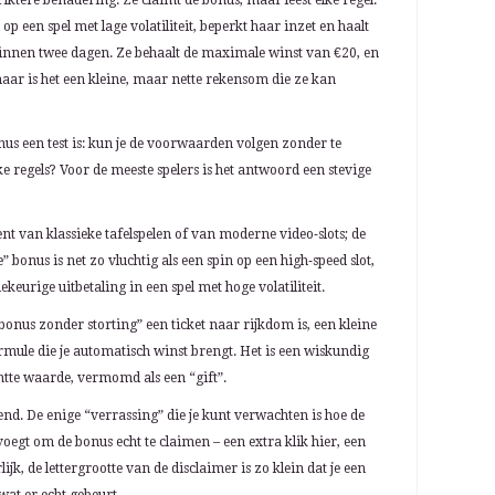
riktere benadering. Ze claimt de bonus, maar leest elke regel.
p een spel met lage volatiliteit, beperkt haar inzet en haalt
innen twee dagen. Ze behaalt de maximale winst van €20, en
 haar is het een kleine, maar nette rekensom die ze kan
nus een test is: kun je de voorwaarden volgen zonder te
e regels? Voor de meeste spelers is het antwoord een stevige
ent van klassieke tafelspelen of van moderne video‑slots; de
” bonus is net zo vluchtig als een spin op een high‑speed slot,
keurige uitbetaling in een spel met hoge volatiliteit.
bonus zonder storting” een ticket naar rijkdom is, een kleine
ormule die je automatisch winst brengt. Het is een wiskundig
tte waarde, vermomd als een “gift”.
. De enige “verrassing” die je kunt verwachten is hoe de
oegt om de bonus echt te claimen – een extra klik hier, een
k, de lettergrootte van de disclaimer is zo klein dat je een