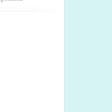
Samirland
Casino
Directe
Bonus
Zonder
Storting
Claim
Nu
NL
–
Een
Kostbare
Illusie