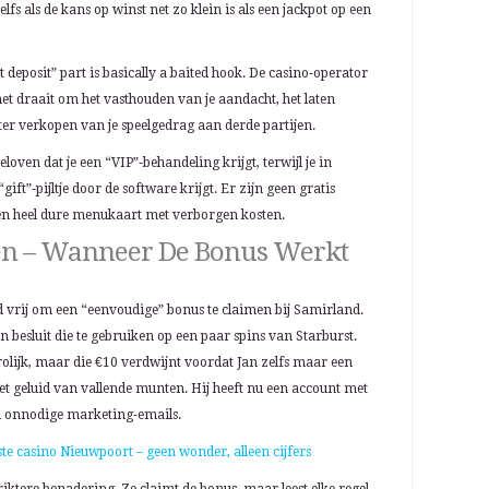
lfs als de kans op winst net zo klein is als een jackpot op een
t deposit” part is basically a baited hook. De casino‑operator
 het draait om het vasthouden van je aandacht, het laten
ater verkopen van je speelgedrag aan derde partijen.
eloven dat je een “VIP”‑behandeling krijgt, terwijl je in
ift”‑pijltje door de software krijgt. Er zijn geen gratis
 een heel dure menukaart met verborgen kosten.
en – Wanneer De Bonus Werkt
end vrij om een “eenvoudige” bonus te claimen bij Samirland.
 en besluit die te gebruiken op een paar spins van Starburst.
vrolijk, maar die €10 verdwijnt voordat Jan zelfs maar een
t geluid van vallende munten. Hij heeft nu een account met
l onnodige marketing‑emails.
ste casino Nieuwpoort – geen wonder, alleen cijfers