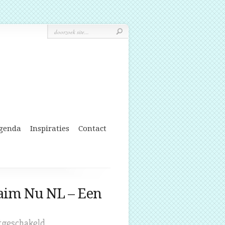
genda
Inspiraties
Contact
laim Nu NL – Een
voor
itgeschakeld