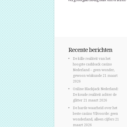
vergrootglas nodig hebt om te lezen 
Recente berichten
De kille realiteit van het
hoogste cashback casino
Nederland – geen wonder,
gewoon wiskunde
21 maart
2026
Online Blackjack Nederland:
De koude realiteit achter de
glitter
21 maart 2026
De harde waarheid over het
beste casino Vilvoorde: geen
wonderland, alleen cijfers
21
maart 2026