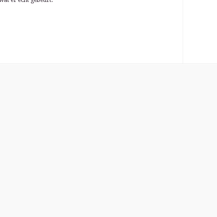
wat er echt gebeurt.