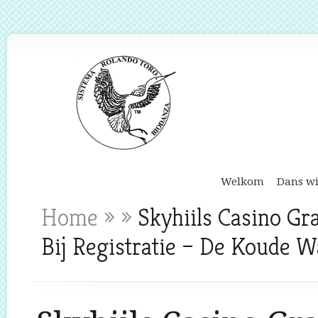
Welkom
Dans wi
Home
»
»
Skyhiils Casino Gr
Bij Registratie – De Koude W