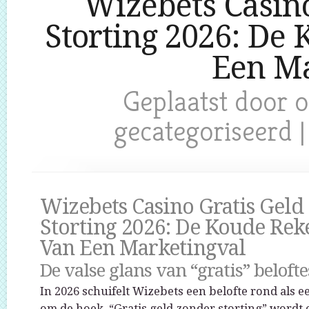
Wizebets Casino
Storting 2026: De
Een Ma
Geplaatst door o
gecategoriseerd 
Wizebets Casino Gratis Geld
Storting 2026: De Koude Re
Van Een Marketingval
De valse glans van “gratis” belofte
In 2026 schuifelt Wizebets een belofte rond als e
om de hoek. “Gratis geld zonder storting” wordt