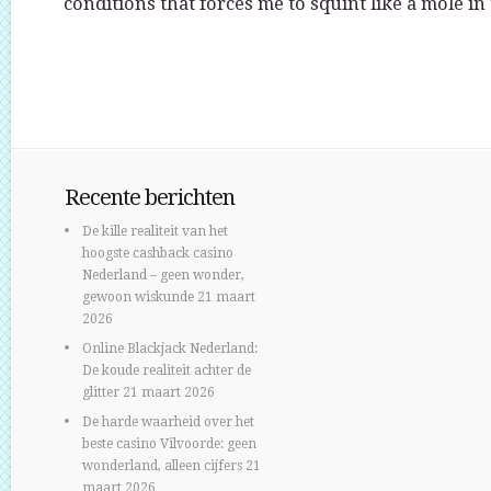
conditions that forces me to squint like a mole in
Recente berichten
De kille realiteit van het
hoogste cashback casino
Nederland – geen wonder,
gewoon wiskunde
21 maart
2026
Online Blackjack Nederland:
De koude realiteit achter de
glitter
21 maart 2026
De harde waarheid over het
beste casino Vilvoorde: geen
wonderland, alleen cijfers
21
maart 2026