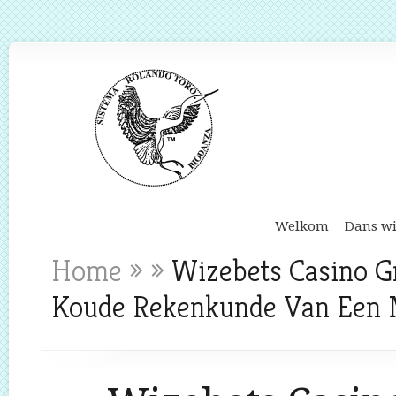
Welkom
Dans wi
Home
»
»
Wizebets Casino Gr
Koude Rekenkunde Van Een 