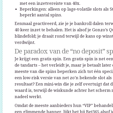
met een inzetvereiste van 40x.
Beperkingen: alleen op lage‑volatile slots als 
beperkt aantal spins.
Eenmaal geactiveerd, zie je je bankroll dalen terw
40 keer inzet te behalen. Het is alsof je Gonzo’s 
blindefold; je draait rond terwijl de kans op win
verdwijnt.
De paradox van de “no deposit” s
Je krijgt een gratis spin. Een gratis spin is net ee
de tandarts – het verleidt je, maar je betaalt late
meeste van die spins beperken zich tot één spec
een low‑risk versie van net zo’n bekende slot als
resultaat? Een mini‑win die je zelf overtuigt dat 
waard is, terwijl de wiskunde achter het scherm n
nadeel werkt.
Omdat de meeste aanbieders hun “VIP” behandel
een glimmende banner, lijkt het bij Bet365 alsof j